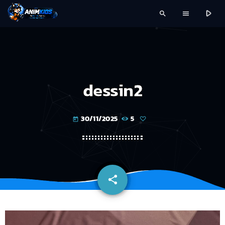
play_arrow
search
menu
dessin2
30/11/2025
5
today
share
email