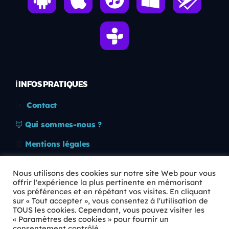
ℹ️ INFOS PRATIQUES
✉️
Contact
🦊
Qui sommes-nous ?
📄
Mentions légales
🔒
Confidentialité
Nous utilisons des cookies sur notre site Web pour vous
offrir l'expérience la plus pertinente en mémorisant
🛡️
RGPD
vos préférences et en répétant vos visites. En cliquant
sur « Tout accepter », vous consentez à l'utilisation de
Copyright © 2026 Animkids. Tous droits réservés.
TOUS les cookies. Cependant, vous pouvez visiter les
« Paramètres des cookies » pour fournir un
consentement contrôlé.