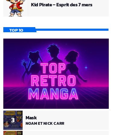
Kid Pirate – Esprit des 7 mers
TOP 10
Mask
3
NOAM ET NICK CARR