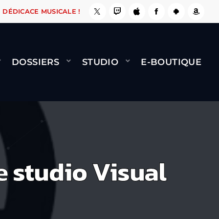
, ÇA LE FAIT !
NAMI
BERNARD MINET - FLY 
DÉDICACE MUSICALE !
DOSSIERS
STUDIO
E-BOUTIQUE
e studio Visual