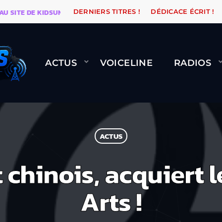
TE DE KIDSUNE
WARÉTRO
ORANGE ROAD QUI PASSE
DERNIERS TITRES !
DÉDICACE ÉCRIT !
ACTUS
VOICELINE
RADIOS
ACTUS
 chinois, acquiert l
Arts !