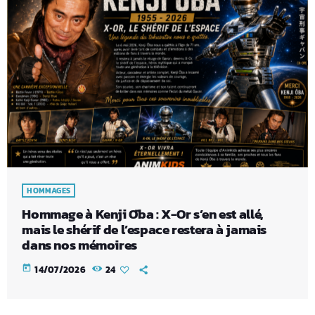
HOMMAGES
Hommage à Kenji Ōba : X-Or s’en est allé,
mais le shérif de l’espace restera à jamais
dans nos mémoires
today
14/07/2026
24