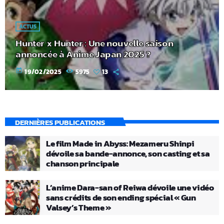
ACTUS
Hunter x Hunter : Une nouvelle saison
annoncée à Anime Japan 2025 ?
today
19/02/2025
5975
13
DERNIÈRES PUBLICATIONS
Le film Made in Abyss: Mezameru Shinpi
dévoile sa bande-annonce, son casting et sa
chanson principale
L’anime Dara-san of Reiwa dévoile une vidéo
sans crédits de son ending spécial « Gun
Valsey’s Theme »