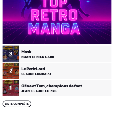
Mask
3
NOAM ET NICK CARR
Le Petit Lord
2
CLAUDE LOMBARD
Olive et Tom, champions de foot
1
JEAN-CLAUDE CORBEL
LISTE COMPLÈTE