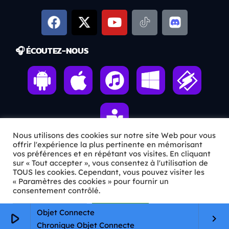
🎧 ÉCOUTEZ-NOUS
Nous utilisons des cookies sur notre site Web pour vous
offrir l'expérience la plus pertinente en mémorisant
vos préférences et en répétant vos visites. En cliquant
sur « Tout accepter », vous consentez à l'utilisation de
ℹ️ INFOS PRATIQUES
TOUS les cookies. Cependant, vous pouvez visiter les
« Paramètres des cookies » pour fournir un
✉️
Contact
consentement contrôlé.
🦊
Qui sommes-nous ?
Paramètres Cookie
Tout accepter
Objet Connecte
play_arrow
keyboard_arrow_right
Chronique Objet Connecte
📄
Mentions légales