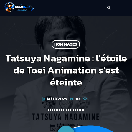
search
menu
HOMMAGES
Tatsuya Nagamine : l’étoile
de Toei Animation s’est
éteinte
14/11/2025
90
today