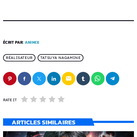
ÉCRIT PAR:
ANIMIX
RÉALISATEUR
TATSUYA NAGAMINE
email
RATE IT
ARTICLES SIMILAIRES