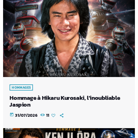
HOMMAGES
Hommage à Hikaru Kurosaki, l’inoubliable
Jaspion
today
31/07/2026
11