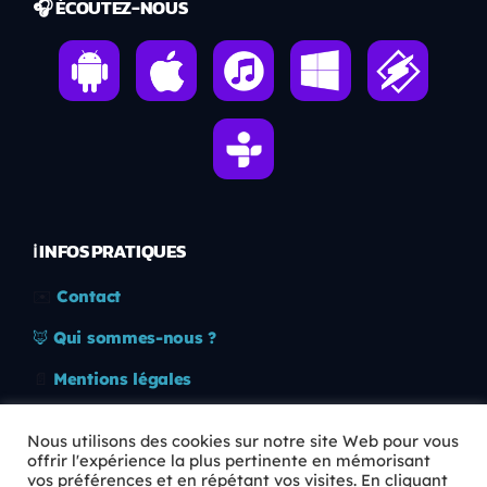
🎧 ÉCOUTEZ-NOUS
ℹ️ INFOS PRATIQUES
✉️
Contact
🦊
Qui sommes-nous ?
📄
Mentions légales
🔒
Confidentialité
Nous utilisons des cookies sur notre site Web pour vous
offrir l'expérience la plus pertinente en mémorisant
🛡️
RGPD
vos préférences et en répétant vos visites. En cliquant