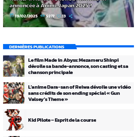
annoncée à Anime Japan 2025 ?
today
19/02/2025
5977
13
DERNIÈRES PUBLICATIONS
Le film Made in Abyss: Mezameru Shinpi
dévoile sa bande-annonce, son casting et sa
chanson principale
L’anime Dara-san of Reiwa dévoile une vidéo
sans crédits de son ending spécial « Gun
Valsey’s Theme »
Kid Pilote – Esprit de la course