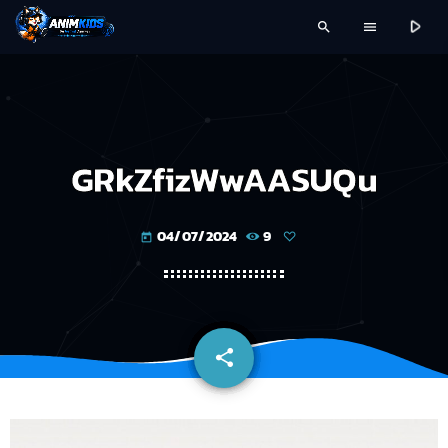
play_arrow
search
menu
GRkZfizWwAASUQu
04/07/2024
9
today
share
email