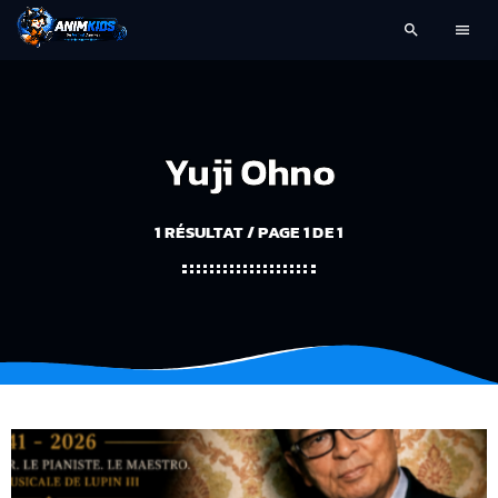
search
menu
Yuji Ohno
1 RÉSULTAT / PAGE 1 DE 1