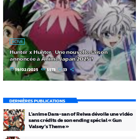
ACTUS
Hunter x Hunter : Une nouvelle saison
annoncée à Anime Japan 2025 ?
today
19/02/2025
5973
13
DERNIÈRES PUBLICATIONS
L’anime Dara-san of Reiwa dévoile une vidéo
sans crédits de son ending spécial « Gun
Valsey’s Theme »