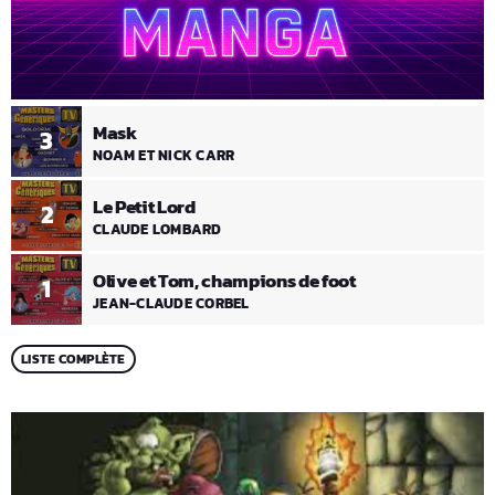
Mask
3
NOAM ET NICK CARR
Le Petit Lord
2
CLAUDE LOMBARD
Olive et Tom, champions de foot
1
JEAN-CLAUDE CORBEL
LISTE COMPLÈTE