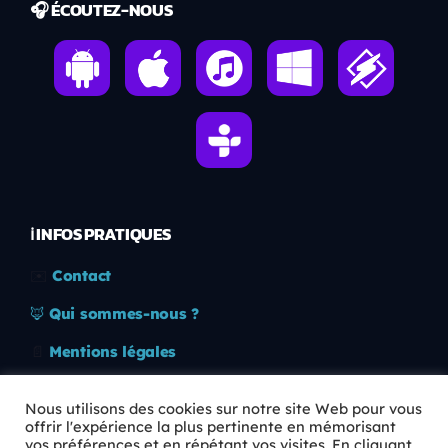
🎧 ÉCOUTEZ-NOUS
ℹ️ INFOS PRATIQUES
✉️
Contact
🦊
Qui sommes-nous ?
📄
Mentions légales
🔒
Confidentialité
Nous utilisons des cookies sur notre site Web pour vous
offrir l'expérience la plus pertinente en mémorisant
🛡️
RGPD
vos préférences et en répétant vos visites. En cliquant