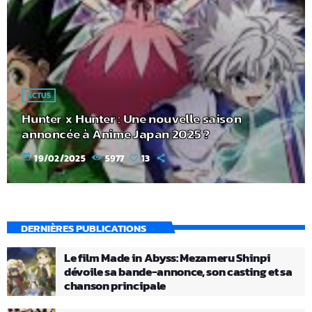
ACTUS
Hunter x Hunter : Une nouvelle saison
annoncée à Anime Japan 2025 ?
today
19/02/2025
5977
13
DERNIÈRES PUBLICATIONS
Le film Made in Abyss: Mezameru Shinpi
dévoile sa bande-annonce, son casting et sa
chanson principale