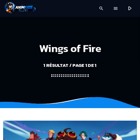
play_arrow
search
menu
Wings of Fire
1 RÉSULTAT / PAGE 1 DE 1