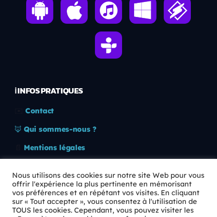
ℹ️ INFOS PRATIQUES
✉️
Contact
🦊
Qui sommes-nous ?
📄
Mentions légales
🔒
Confidentialité
Nous utilisons des cookies sur notre site Web pour vous
offrir l'expérience la plus pertinente en mémorisant
🛡️
RGPD
vos préférences et en répétant vos visites. En cliquant
sur « Tout accepter », vous consentez à l'utilisation de
Copyright © 2026 Animkids. Tous droits réservés.
TOUS les cookies. Cependant, vous pouvez visiter les