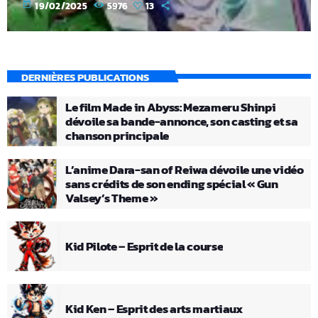
today
19/02/2025
5976
13
DERNIÈRES PUBLICATIONS
Le film Made in Abyss: Mezameru Shinpi
dévoile sa bande-annonce, son casting et sa
chanson principale
L’anime Dara-san of Reiwa dévoile une vidéo
sans crédits de son ending spécial « Gun
Valsey’s Theme »
Kid Pilote – Esprit de la course
Kid Ken – Esprit des arts martiaux