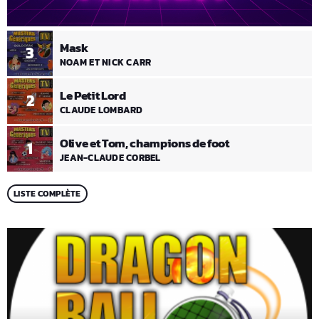
Mask
3
NOAM ET NICK CARR
Le Petit Lord
2
CLAUDE LOMBARD
Olive et Tom, champions de foot
1
JEAN-CLAUDE CORBEL
LISTE COMPLÈTE