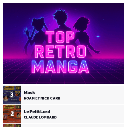
Mask
3
NOAM ET NICK CARR
Le Petit Lord
2
CLAUDE LOMBARD