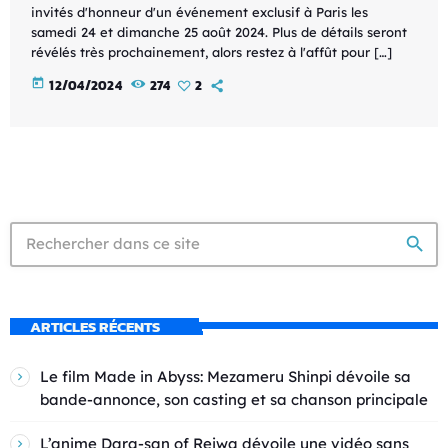
invités d'honneur d'un événement exclusif à Paris les
samedi 24 et dimanche 25 août 2024. Plus de détails seront
révélés très prochainement, alors restez à l'affût pour […]
today
12/04/2024
274
2
search
ARTICLES RÉCENTS
Le film Made in Abyss: Mezameru Shinpi dévoile sa
bande-annonce, son casting et sa chanson principale
L’anime Dara-san of Reiwa dévoile une vidéo sans