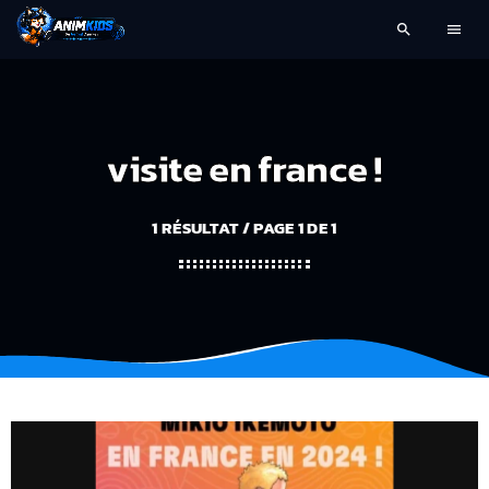
search
menu
visite en france !
1 RÉSULTAT / PAGE 1 DE 1