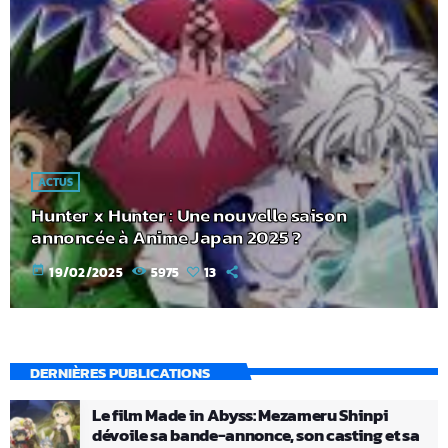
ACTUS
Hunter x Hunter : Une nouvelle saison
annoncée à Anime Japan 2025 ?
today
19/02/2025
5975
13
DERNIÈRES PUBLICATIONS
Le film Made in Abyss: Mezameru Shinpi
dévoile sa bande-annonce, son casting et sa