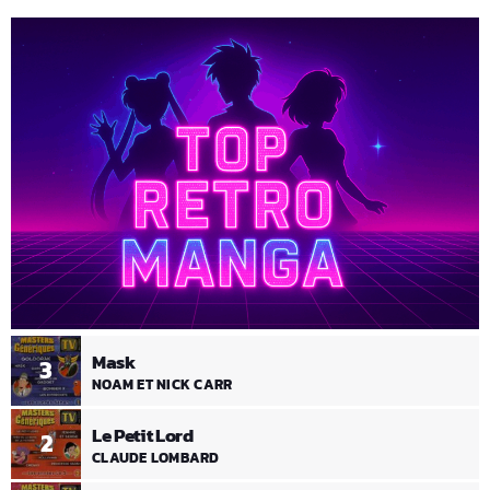
Mask
3
NOAM ET NICK CARR
Le Petit Lord
2
CLAUDE LOMBARD