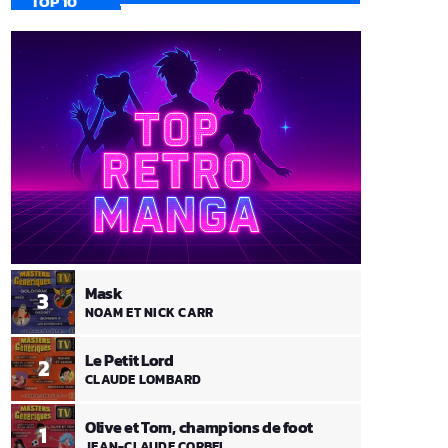
TOP 10
Mask
3
NOAM ET NICK CARR
Le Petit Lord
2
CLAUDE LOMBARD
Olive et Tom, champions de foot
1
JEAN-CLAUDE CORBEL