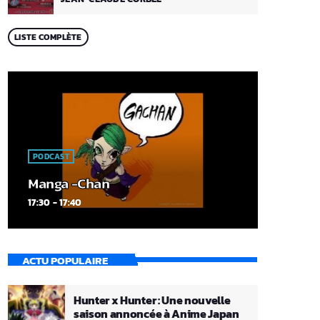
LISTE COMPLÈTE
PODCAST
Manga -Chan
17:30 - 17:40
ACTU POPULAIRE
Hunter x Hunter : Une nouvelle
saison annoncée à Anime Japan