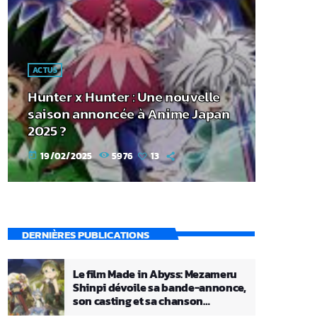
ACTUS
Hunter x Hunter : Une nouvelle
saison annoncée à Anime Japan
2025 ?
19/02/2025
5976
13
today
DERNIÈRES PUBLICATIONS
Le film Made in Abyss: Mezameru
Shinpi dévoile sa bande-annonce,
son casting et sa chanson
principale