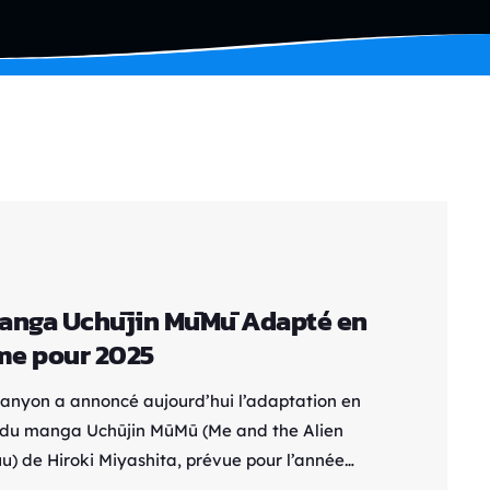
anga Uchūjin MūMū Adapté en
me pour 2025
anyon a annoncé aujourd’hui l’adaptation en
du manga Uchūjin MūMū (Me and the Alien
) de Hiroki Miyashita, prévue pour l’année
ine. Ce projet marque également les débuts de