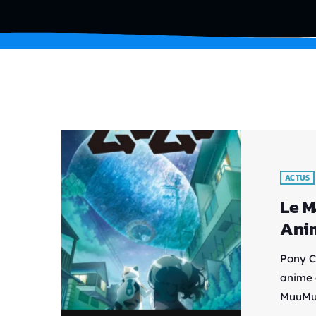
ACTUS
Le M
Ani
Pony C
anime 
MuuMuu
procha