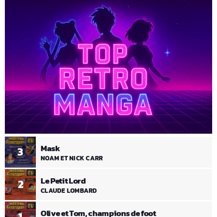
Mask
3
NOAM ET NICK CARR
Le Petit Lord
2
CLAUDE LOMBARD
Olive et Tom, champions de foot
1