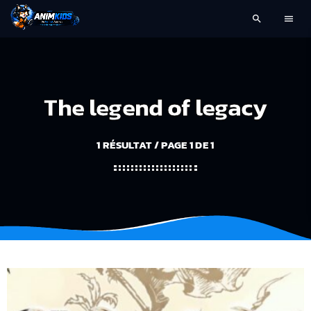
search
menu
The legend of legacy
1 RÉSULTAT / PAGE 1 DE 1