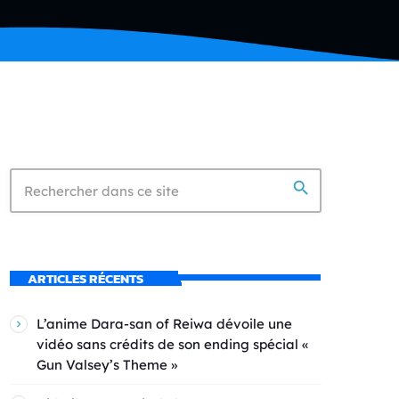
search
ARTICLES RÉCENTS
L’anime Dara-san of Reiwa dévoile une
vidéo sans crédits de son ending spécial «
Gun Valsey’s Theme »