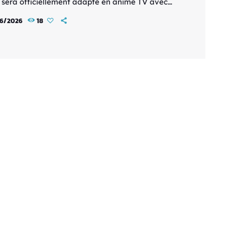
 sera officiellement adapté en anime TV avec
ffusion prévue en 2027. Écrit par Mozuku Sora et
6/2026
18
ré par Higoro Toumori, le manga plonge les
teurs dans un monde ravagé par les conflits, où
nses tours renferment les vestiges d'une
ation ancienne et attisent les convoitises des
s […]