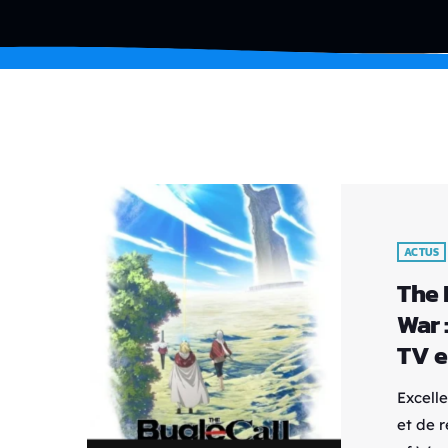
ACTUS
The 
War 
TV e
Excell
et de r