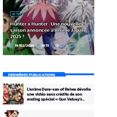
ACTUS
Hunter x Hunter : Une nouvelle
saison annoncée à Anime Japan
2025 ?
19/02/2025
5973
13
today
DERNIÈRES PUBLICATIONS
L’anime Dara-san of Reiwa dévoile
une vidéo sans crédits de son
ending spécial « Gun Valsey’s
Theme »