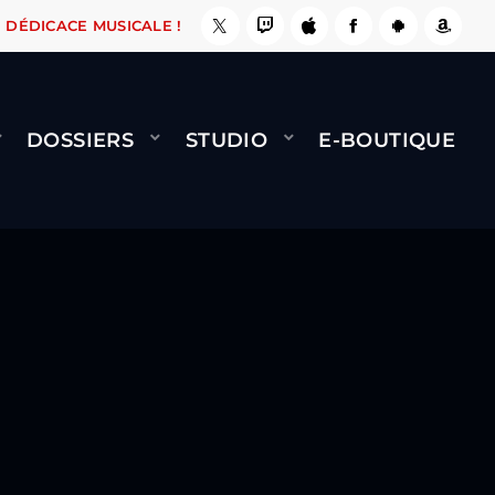
, ÇA LE FAIT !
NAMI
BERNARD MINET - FLY 
DÉDICACE MUSICALE !
DOSSIERS
STUDIO
E-BOUTIQUE