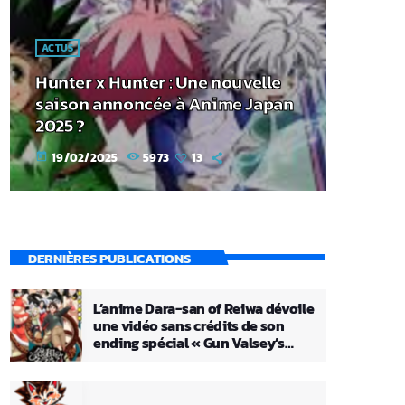
ACTUS
Hunter x Hunter : Une nouvelle
saison annoncée à Anime Japan
2025 ?
19/02/2025
5973
13
today
DERNIÈRES PUBLICATIONS
L’anime Dara-san of Reiwa dévoile
une vidéo sans crédits de son
ending spécial « Gun Valsey’s
Theme »