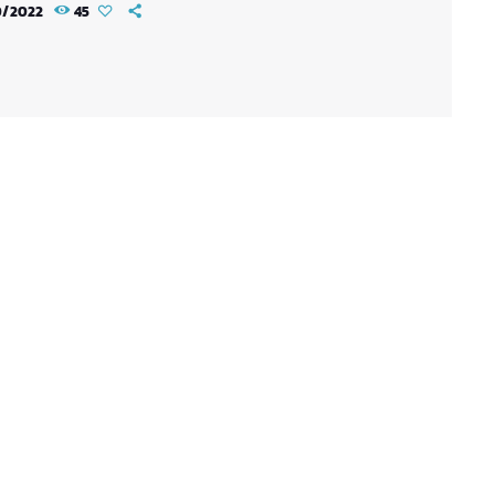
0/2022
45
ling away layers of societal expectations and
l influences, you unveil the true essence of who
e. Through self-reflection and embracing
ticity, you embark on a powerful journey that
s self-love, acceptance, and a deeper […]