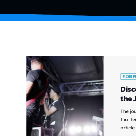
FICHE 
Disc
the 
The jou
that le
article
practi