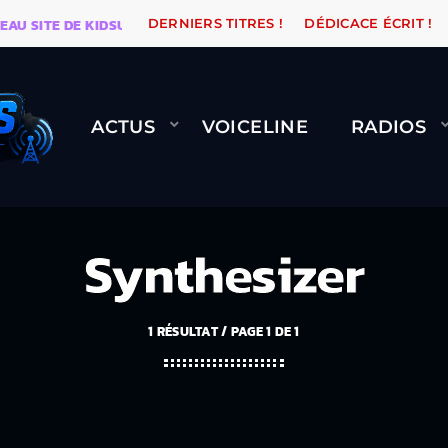
SITE DE KIDSUNE
WARÉTRO
ORANGE ROAD QUI PASS
DERNIERS TITRES !
DÉDICACE ÉCRIT !
ACTUS
VOICELINE
RADIOS
Synthesizer
1 RÉSULTAT / PAGE 1 DE 1