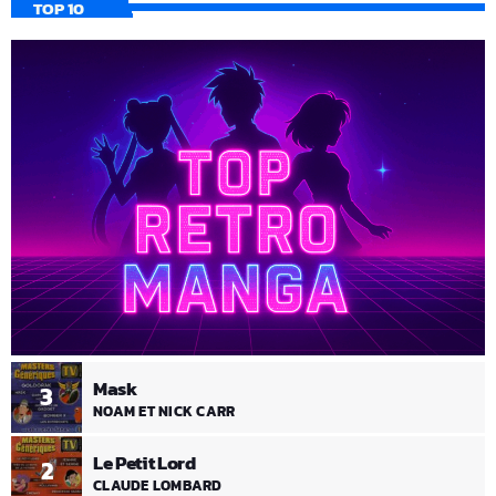
TOP 10
Mask
3
NOAM ET NICK CARR
Le Petit Lord
2
CLAUDE LOMBARD