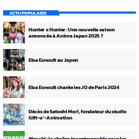
ACTU POPULAIRE
Hunter x Hunter : Une nouvelle saison
annoncée à Anime Japan 2025 ?
Elsa Esnoult au Japon
Elsa Esnoult chante les JO de Paris 2024
Décès de Satoshi Mori, fondateur du studio
Gift-o’-Animation
Wasabi : la chaîne incontournable pour les