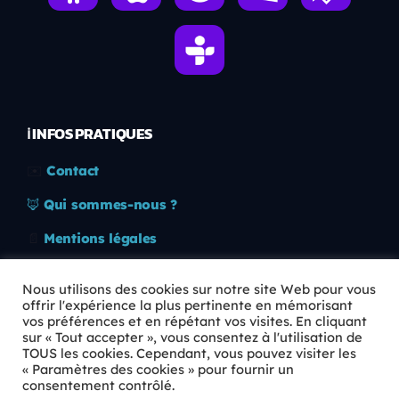
ℹ️ INFOS PRATIQUES
✉️
Contact
🦊
Qui sommes-nous ?
📄
Mentions légales
🔒
Confidentialité
Nous utilisons des cookies sur notre site Web pour vous
offrir l'expérience la plus pertinente en mémorisant
🛡️
RGPD
vos préférences et en répétant vos visites. En cliquant
sur « Tout accepter », vous consentez à l'utilisation de
Copyright © 2026 Animkids. Tous droits réservés.
TOUS les cookies. Cependant, vous pouvez visiter les
« Paramètres des cookies » pour fournir un
consentement contrôlé.