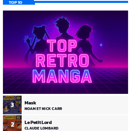
TOP 10
Mask
3
NOAM ET NICK CARR
Le Petit Lord
2
CLAUDE LOMBARD