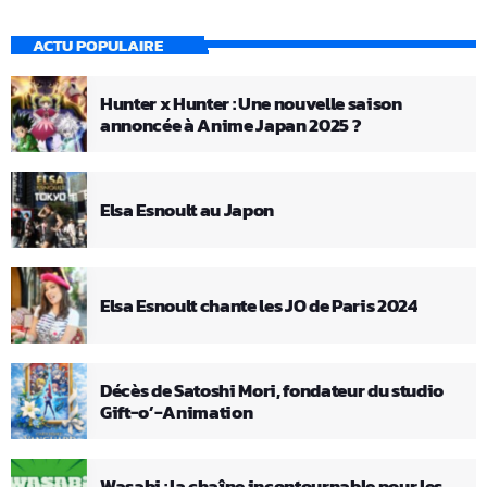
ACTU POPULAIRE
Hunter x Hunter : Une nouvelle saison
annoncée à Anime Japan 2025 ?
Elsa Esnoult au Japon
Elsa Esnoult chante les JO de Paris 2024
Décès de Satoshi Mori, fondateur du studio
Gift-o’-Animation
Wasabi : la chaîne incontournable pour les