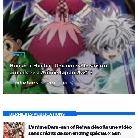
ACTUS
Hunter x Hunter : Une nouvelle saison
annoncée à Anime Japan 2025 ?
today
19/02/2025
5973
13
DERNIÈRES PUBLICATIONS
L’anime Dara-san of Reiwa dévoile une vidéo
sans crédits de son ending spécial « Gun