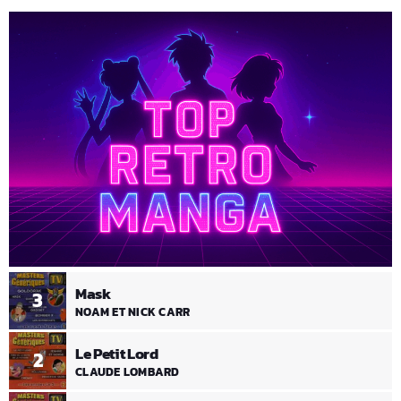
Mask
3
NOAM ET NICK CARR
Le Petit Lord
2
CLAUDE LOMBARD