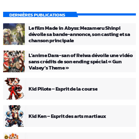
DERNIÈRES PUBLICATIONS
Le film Made in Abyss: Mezameru Shinpi
dévoile sa bande-annonce, son casting et sa
chanson principale
L’anime Dara-san of Reiwa dévoile une vidéo
sans crédits de son ending spécial « Gun
Valsey’s Theme »
Kid Pilote – Esprit de la course
Kid Ken – Esprit des arts martiaux