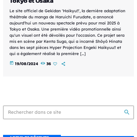
Tokyo et Osaka
Le site officiel de Gekidan 'Haikyu!!', la dernière adaptation
théâtrale du manga de Haruichi Furudate, a annoncé
aujourd'hui un nouveau spectacle prévu pour mai 2025 à
Tokyo et Osaka. Une première vidéo promotionnelle ainsi
qu'un visuel ont été dévoilés pour l'occasion. Ce projet sera
mis en scène par Kenta Suga, qui a incarné Shôyô Hinata
dans les sept pièces Hyper Projection Engeki Haikyuu!! et
qui a également réalisé la première […]
today
19/08/2024
36
search