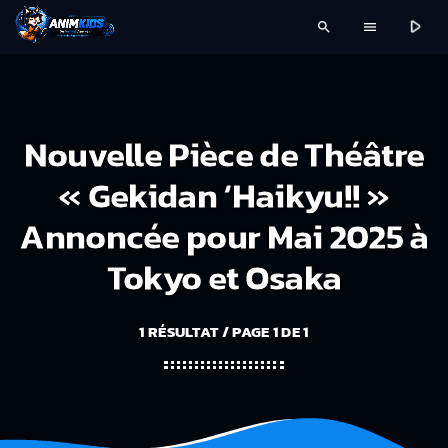
play_arrow
search
menu
Nouvelle Pièce de Théâtre
« Gekidan ‘Haikyu!! »
Annoncée pour Mai 2025 à
Tokyo et Osaka
1 RÉSULTAT / PAGE 1 DE 1