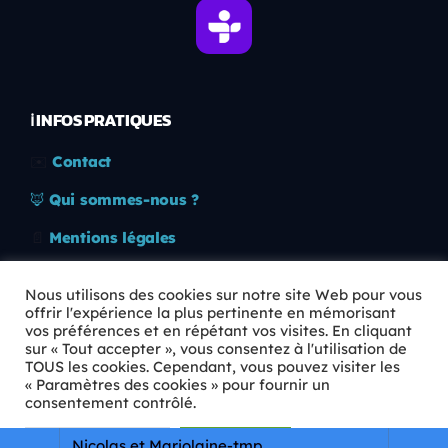
ℹ️ INFOS PRATIQUES
✉️
Contact
🦊
Qui sommes-nous ?
📄
Mentions légales
🔒
Confidentialité
Nous utilisons des cookies sur notre site Web pour vous
offrir l'expérience la plus pertinente en mémorisant
🛡️
RGPD
vos préférences et en répétant vos visites. En cliquant
sur « Tout accepter », vous consentez à l'utilisation de
Copyright © 2026 Animkids. Tous droits réservés.
TOUS les cookies. Cependant, vous pouvez visiter les
« Paramètres des cookies » pour fournir un
consentement contrôlé.
Paramètres Cookie
Tout accepter
Nicolas et Marjolaine-tmp