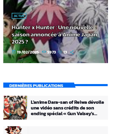
ACTUS
Hunter x Hunter : Une nouvelle
saison annoncée à Anime Japan
2025 ?
19/02/2025
5973
13
today
DERNIÈRES PUBLICATIONS
L’anime Dara-san of Reiwa dévoile
une vidéo sans crédits de son
ending spécial « Gun Valsey’s
Theme »