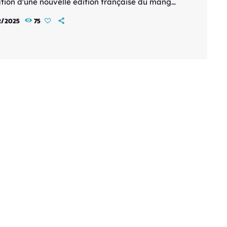
ation d'une nouvelle édition française du manga
ir Gear, écrit et dessiné par Oh! Great. Baptisée
2/2025
75
ar Unlimited, cette réédition propose une version
erisée et compacte de la série, condensée en 19
u lieu des 37 tomes d'origine. Les fans de la
re heure ainsi que les nouveaux lecteurs […]