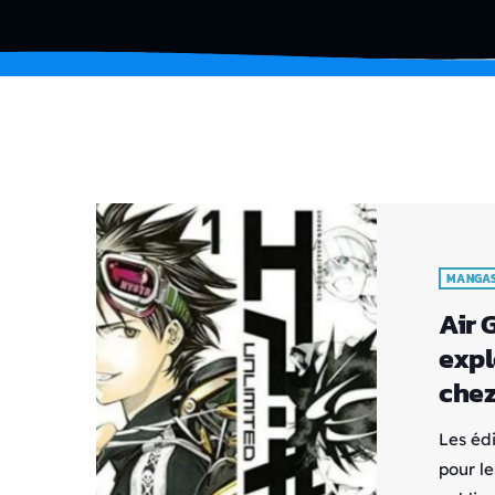
MANGA
Air 
expl
chez
Les éd
pour le