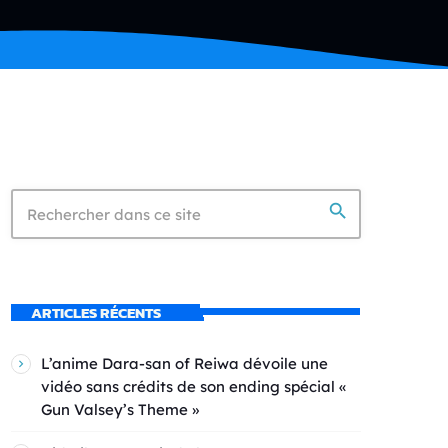
search
ARTICLES RÉCENTS
L’anime Dara-san of Reiwa dévoile une
vidéo sans crédits de son ending spécial «
Gun Valsey’s Theme »