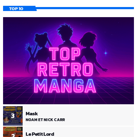
TOP 10
Mask
3
NOAM ET NICK CARR
Le Petit Lord
2