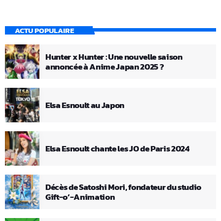
ACTU POPULAIRE
Hunter x Hunter : Une nouvelle saison
annoncée à Anime Japan 2025 ?
Elsa Esnoult au Japon
Elsa Esnoult chante les JO de Paris 2024
Décès de Satoshi Mori, fondateur du studio
Gift-o’-Animation