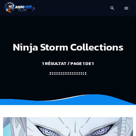
search
menu
Ninja Storm Collections
1 RÉSULTAT / PAGE 1 DE 1