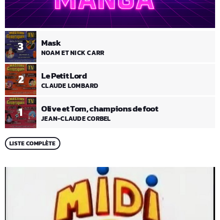
Mask
3
NOAM ET NICK CARR
Le Petit Lord
2
CLAUDE LOMBARD
Olive et Tom, champions de foot
1
JEAN-CLAUDE CORBEL
LISTE COMPLÈTE