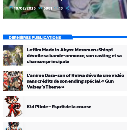
today
19/02/2025
5981
13
DERNIÈRES PUBLICATIONS
Le film Made in Abyss: Mezameru Shinpi
dévoile sa bande-annonce, son casting et sa
chanson principale
L’anime Dara-san of Reiwa dévoile une vidéo
sans crédits de son ending spécial « Gun
Valsey’s Theme »
Kid Pilote – Esprit de la course