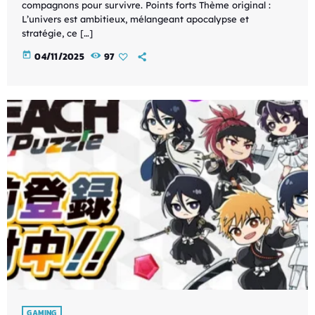
compagnons pour survivre. Points forts Thème original :
L’univers est ambitieux, mélangeant apocalypse et
stratégie, ce […]
today
04/11/2025
97
GAMING