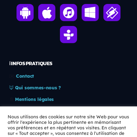
ℹ️ INFOS PRATIQUES
✉️
Contact
🦊
Qui sommes-nous ?
📄
Mentions légales
🔒
Confidentialité
Nous utilisons des cookies sur notre site Web pour vous
offrir l'expérience la plus pertinente en mémorisant
🛡️
RGPD
vos préférences et en répétant vos visites. En cliquant
sur « Tout accepter », vous consentez à l'utilisation de
Copyright © 2026 Animkids. Tous droits réservés.