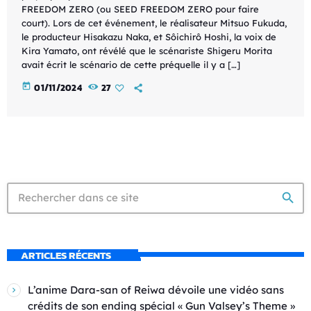
FREEDOM ZERO (ou SEED FREEDOM ZERO pour faire
court). Lors de cet événement, le réalisateur Mitsuo Fukuda,
le producteur Hisakazu Naka, et Sôichirô Hoshi, la voix de
Kira Yamato, ont révélé que le scénariste Shigeru Morita
avait écrit le scénario de cette préquelle il y a […]
today
01/11/2024
27
search
ARTICLES RÉCENTS
L’anime Dara-san of Reiwa dévoile une vidéo sans
crédits de son ending spécial « Gun Valsey’s Theme »