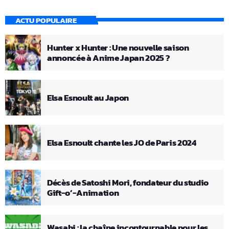
ACTU POPULAIRE
Hunter x Hunter : Une nouvelle saison
annoncée à Anime Japan 2025 ?
Elsa Esnoult au Japon
Elsa Esnoult chante les JO de Paris 2024
Décès de Satoshi Mori, fondateur du studio
Gift-o’-Animation
Wasabi : la chaîne incontournable pour les