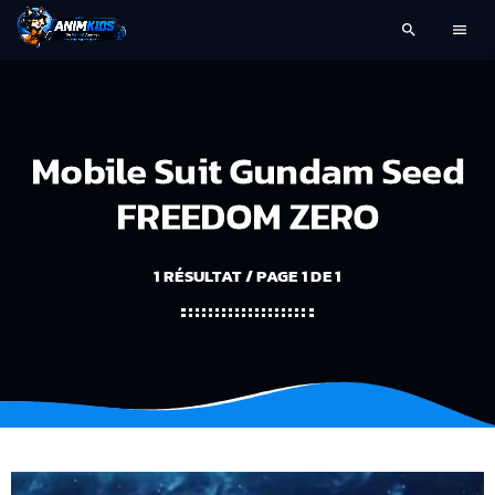
search
menu
Mobile Suit Gundam Seed
FREEDOM ZERO
1 RÉSULTAT / PAGE 1 DE 1