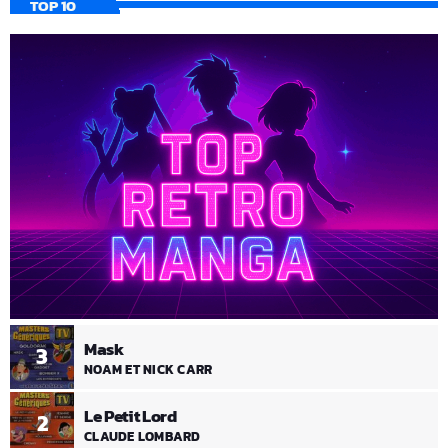
TOP 10
Mask
3
NOAM ET NICK CARR
Le Petit Lord
2
CLAUDE LOMBARD