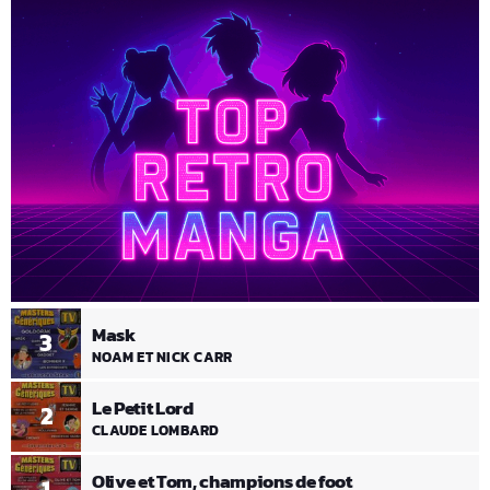
Mask
3
NOAM ET NICK CARR
Le Petit Lord
2
CLAUDE LOMBARD
Olive et Tom, champions de foot
1