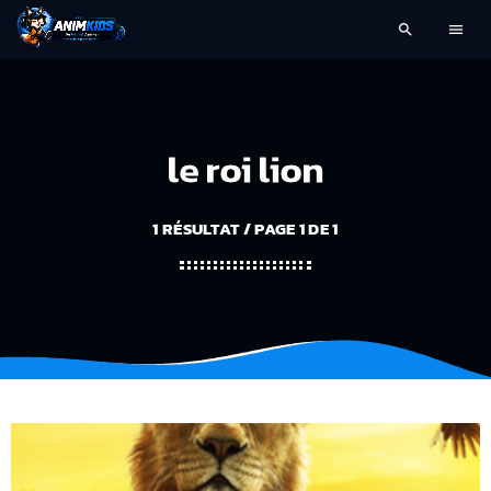
search
menu
le roi lion
1 RÉSULTAT / PAGE 1 DE 1