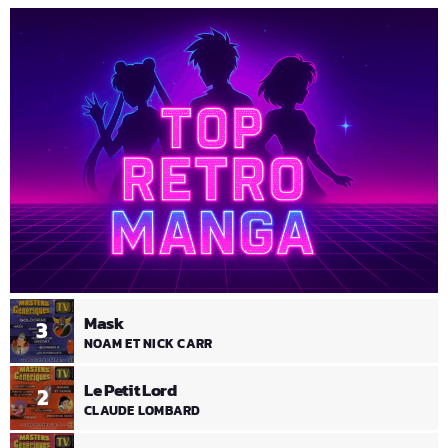
Mask
3
NOAM ET NICK CARR
Le Petit Lord
2
CLAUDE LOMBARD