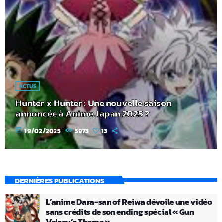
ACTUS
Hunter x Hunter : Une nouvelle saison
annoncée à Anime Japan 2025 ?
today
19/02/2025
5973
13
DERNIÈRES PUBLICATIONS
L’anime Dara-san of Reiwa dévoile une vidéo
sans crédits de son ending spécial « Gun
Valsey’s Theme »