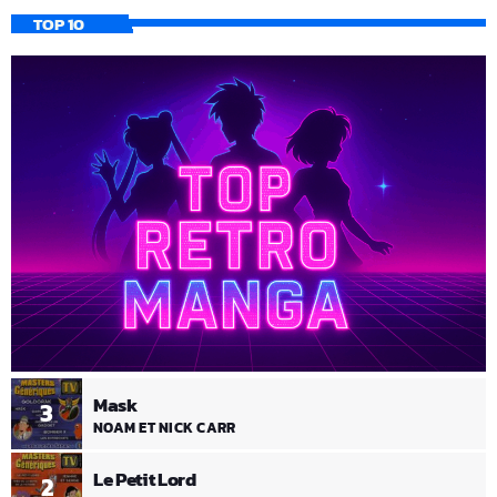
TOP 10
Mask
3
NOAM ET NICK CARR
Le Petit Lord
2