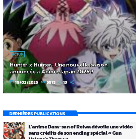
ACTUS
Hunter x Hunter : Une nouvelle saison
annoncée à Anime Japan 2025 ?
today
19/02/2025
5973
13
DERNIÈRES PUBLICATIONS
L’anime Dara-san of Reiwa dévoile une vidéo
sans crédits de son ending spécial « Gun