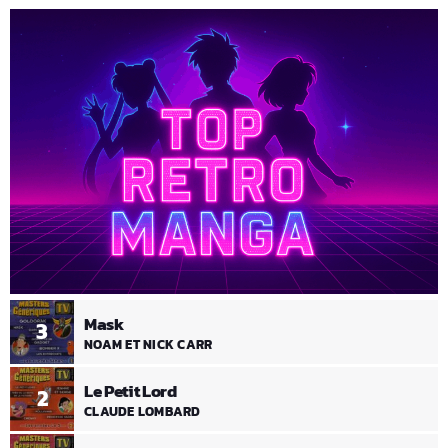
Mask
3
NOAM ET NICK CARR
Le Petit Lord
2
CLAUDE LOMBARD