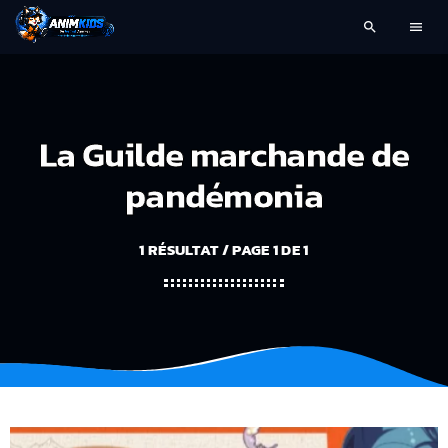
search
menu
La Guilde marchande de
pandémonia
1 RÉSULTAT / PAGE 1 DE 1