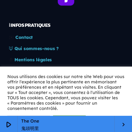
ℹ️ INFOS PRATIQUES
✉️
Contact
🦊
Qui sommes-nous ?
📄
Mentions légales
🔒
Confidentialité
Nous utilisons des cookies sur notre site Web pour vous
offrir l'expérience la plus pertinente en mémorisant
🛡️
RGPD
vos préférences et en répétant vos visites. En cliquant
sur « Tout accepter », vous consentez à l'utilisation de
Copyright © 2026 Animkids. Tous droits réservés.
TOUS les cookies. Cependant, vous pouvez visiter les
« Paramètres des cookies » pour fournir un
consentement contrôlé.
Paramètres Cookie
Tout accepter
The One
play_arrow
keyboard_arrow_right
鬼頭明里