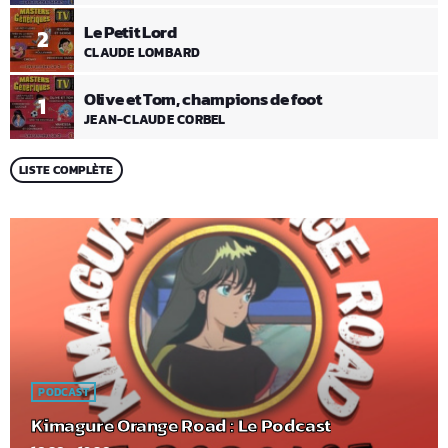
Le Petit Lord
2
CLAUDE LOMBARD
Olive et Tom, champions de foot
1
JEAN-CLAUDE CORBEL
LISTE COMPLÈTE
PODCAST
Kimagure Orange Road : Le Podcast