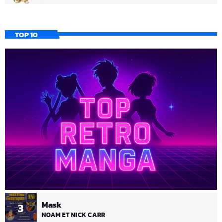
TOP 10
Mask
3
NOAM ET NICK CARR