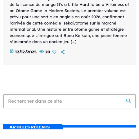
de la licence du manga It’s a Little Hard to be a Villainess of
an Otome Game in Modern Society. Le premier volume est
prévu pour une sortie en anglais en août 2026, confirmant
l’arrivée de cette comédie isekai/otome sur le marché
international. Une histoire entre otome game et stratégie
économique L’intrigue suit Runa Keikain, une jeune femme
réincarnée dans un ancien jeu […]
today
12/12/2025
20
search
ARTICLES RÉCENTS