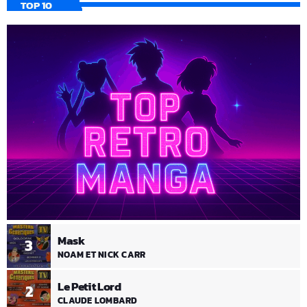
TOP 10
Mask
3
NOAM ET NICK CARR
Le Petit Lord
2
CLAUDE LOMBARD