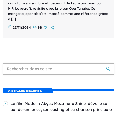
dans l'univers sombre et fascinant de l'écrivain américain
H.P. Lovecraft, revisité avec brio par Gou Tanabe. Ce
mangaka japonais s’est imposé comme une référence grâce
à […]
today
27/11/2024
38
search
ARTICLES RÉCENTS
Le film Made in Abyss: Mezameru Shinpi dévoile sa
bande-annonce, son casting et sa chanson principale