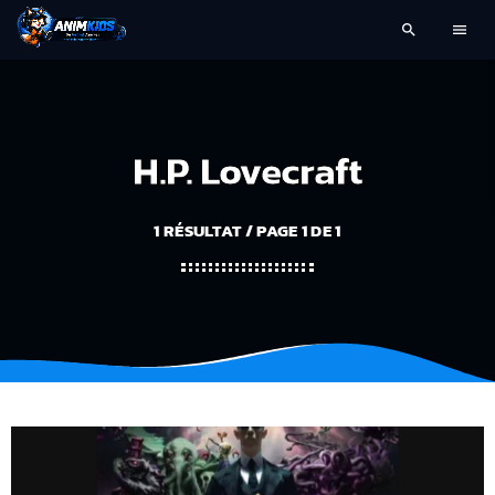
search
menu
H.P. Lovecraft
1 RÉSULTAT / PAGE 1 DE 1