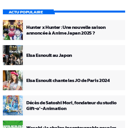
ACTU POPULAIRE
Hunter x Hunter : Une nouvelle saison
annoncée à Anime Japan 2025 ?
Elsa Esnoult au Japon
Elsa Esnoult chante les JO de Paris 2024
Décès de Satoshi Mori, fondateur du studio
Gift-o’-Animation
Wasabi : la chaîne incontournable pour les