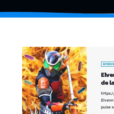
INTERV
Elve
de l
https
Elvenn
puise s
tokusat