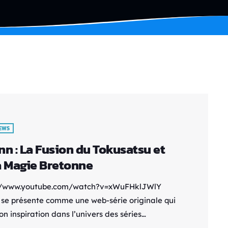
IEWS
nn : La Fusion du Tokusatsu et
a Magie Bretonne
://www.youtube.com/watch?v=xWuFHklJWlY
 se présente comme une web-série originale qui
on inspiration dans l’univers des séries
su tout en s’enrichissant de la richesse de la