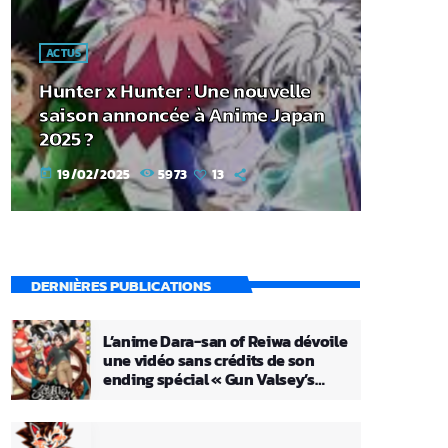
ACTUS
Hunter x Hunter : Une nouvelle
saison annoncée à Anime Japan
2025 ?
19/02/2025
5973
13
today
DERNIÈRES PUBLICATIONS
L’anime Dara-san of Reiwa dévoile
une vidéo sans crédits de son
ending spécial « Gun Valsey’s
Theme »