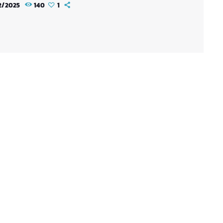
2/2025
140
1
 bretonne. En alliant l’esprit de séries cultes
 que Bioman, X-Or et surtout Kamen Rider, à une
ce sombre mais ponctuée d’humour, Ryudoka
n nouvel horizon narratif qui s’inscrit aussi
une suite moderne à la légende arthurienne.
gines d’Elvenn : Entre […]