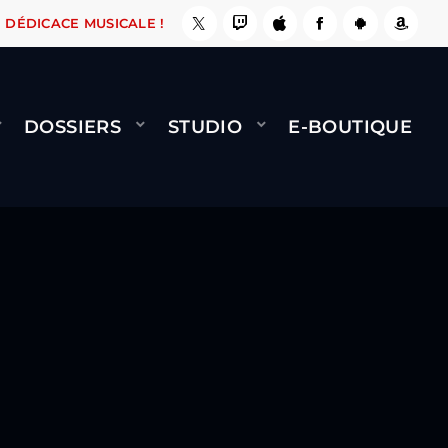
, ÇA LE FAIT !
NAMI
BERNARD MINET - FLY 
DÉDICACE MUSICALE !
DOSSIERS
STUDIO
E-BOUTIQUE