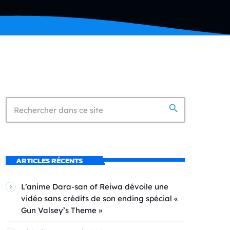
search
ARTICLES RÉCENTS
L’anime Dara-san of Reiwa dévoile une
vidéo sans crédits de son ending spécial «
Gun Valsey’s Theme »