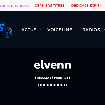
ITE DE KIDSUNE
WARÉTRO
ORANGE ROAD QUI PASSE
DERNIERS TITRES !
DÉDICACE ÉCRIT !
ACTUS
VOICELINE
RADIOS
elvenn
1 RÉSULTAT / PAGE 1 DE 1