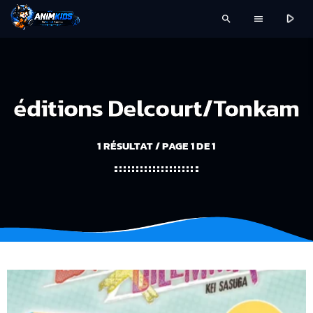
play_arrow
search
menu
éditions Delcourt/Tonkam
1 RÉSULTAT / PAGE 1 DE 1