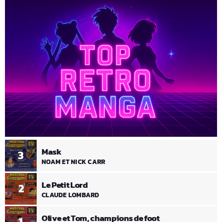
Mask
3
NOAM ET NICK CARR
Le Petit Lord
2
CLAUDE LOMBARD
Olive et Tom, champions de foot
1