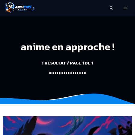
search
menu
anime en approche !
1 RÉSULTAT / PAGE 1 DE 1