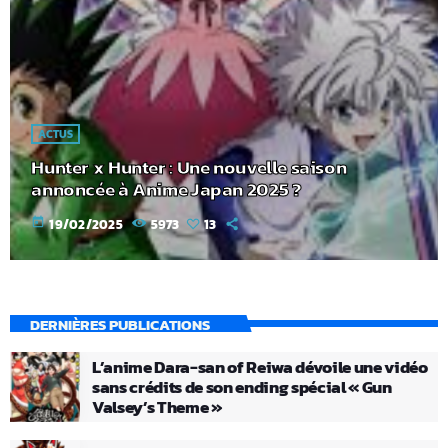
ACTUS
Hunter x Hunter : Une nouvelle saison
annoncée à Anime Japan 2025 ?
today
19/02/2025
5973
13
DERNIÈRES PUBLICATIONS
L’anime Dara-san of Reiwa dévoile une vidéo
sans crédits de son ending spécial « Gun
Valsey’s Theme »