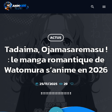
search
menu
ACTUS
Tadaima, Ojamasaremasu !
: le manga romantique de
Watomura s’anime en 2026
25/11/2025
29
today