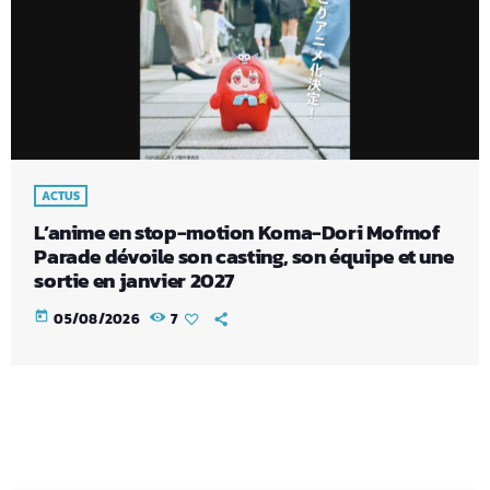
ACTUS
L’anime en stop-motion Koma-Dori Mofmof
Parade dévoile son casting, son équipe et une
sortie en janvier 2027
today
05/08/2026
7