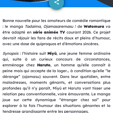
share
email
Bonne nouvelle pour les amateurs de comédie romantique
: le manga
Tadaima, Ojamasaremasu !
de
Watomura
va
être adapté en
série animée TV
courant 2026. Ce projet
devrait réjouir les fans de récits doux et pleins d’humour,
avec une dose de quiproquos et d’émotions sincères.
Synopsis
: l’histoire suit
Miyū
, une jeune femme ordinaire
qui, suite à un curieux concours de circonstances,
emménage chez
Haruto
, un homme qu’elle connaît à
peine mais qui accepte de la loger… à condition qu’elle “le
dérange” (ojamasu) souvent. Dans leur quotidien, entre
maladresses, moments gênants, et conversations plus
profondes qu’il n’y paraît, Miyū et Haruto vont tisser une
relation peu conventionnelle, voire émouvante. Le manga
joue sur cette dynamique “étranger chez soi” pour
explorer à la fois l’humour des situations gênantes et la
tendresse grandissante entre les personnages.