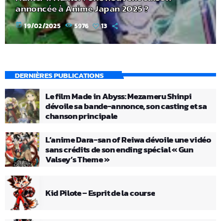
annoncée à Anime Japan 2025 ?
today
19/02/2025
5976
13
DERNIÈRES PUBLICATIONS
Le film Made in Abyss: Mezameru Shinpi
dévoile sa bande-annonce, son casting et sa
chanson principale
L’anime Dara-san of Reiwa dévoile une vidéo
sans crédits de son ending spécial « Gun
Valsey’s Theme »
Kid Pilote – Esprit de la course