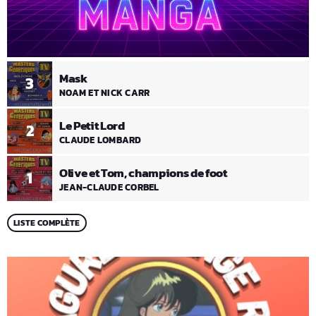
Mask
3
NOAM ET NICK CARR
Le Petit Lord
2
CLAUDE LOMBARD
Olive et Tom, champions de foot
1
JEAN-CLAUDE CORBEL
LISTE COMPLÈTE