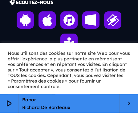
🎧 ÉCOUTEZ-NOUS
Nous utilisons des cookies sur notre site Web pour vous
offrir l'expérience la plus pertinente en mémorisant
vos préférences et en répétant vos visites. En cliquant
sur « Tout accepter », vous consentez à l'utilisation de
ℹ️ INFOS PRATIQUES
TOUS les cookies. Cependant, vous pouvez visiter les
« Paramètres des cookies » pour fournir un
✉️
Contact
consentement contrôlé.
🦊
Qui sommes-nous ?
Paramètres Cookie
Tout accepter
Babar
play_arrow
keyboard_arrow_right
Richard De Bordeaux
📄
Mentions légales
🔒
Confidentialité
🛡️
RGPD