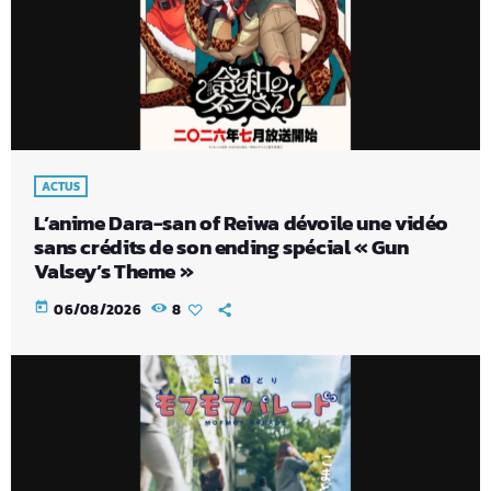
ACTUS
L’anime Dara-san of Reiwa dévoile une vidéo
sans crédits de son ending spécial « Gun
Valsey’s Theme »
today
06/08/2026
8