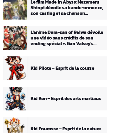
Le film Made in Abyss: Mezameru
Shinpi dévoile sa bande-annonce,
son casting et sa chanson
principale
L’anime Dara-san of Reiwa dévoile
une vidéo sans crédits de son
ending spécial « Gun Valsey’s
Theme »
Kid Pilote – Esprit de la course
Kid Ken – Esprit des arts martiaux
Kid Fourasse – Esprit de la nature