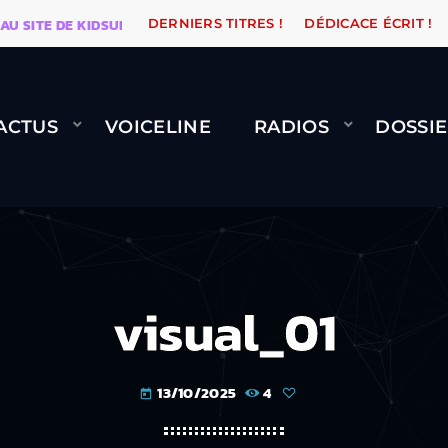
TE DE KIDSUNE
WARÉTRO
ORANGE ROAD QUI PASSE
DERNIERS TITRES !
DÉDICACE ÉCRIT !
ACTUS
VOICELINE
RADIOS
DOSSIE
visual_01
13/10/2025
4
today