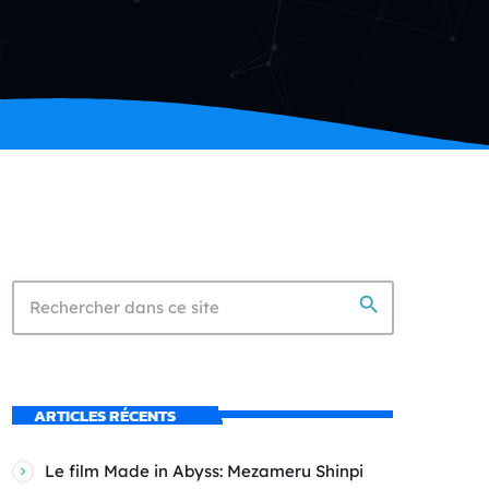
search
ARTICLES RÉCENTS
Le film Made in Abyss: Mezameru Shinpi