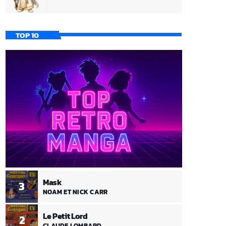
TOP 10
Mask
3
NOAM ET NICK CARR
Le Petit Lord
2
CLAUDE LOMBARD