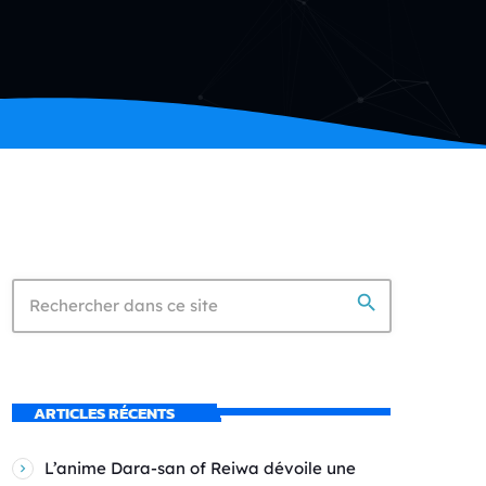
search
ARTICLES RÉCENTS
L’anime Dara-san of Reiwa dévoile une