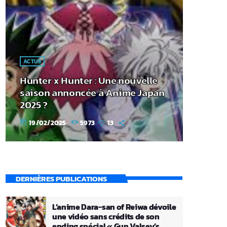
ACTUS
Hunter x Hunter : Une nouvelle
saison annoncée à Anime Japan
2025 ?
19/02/2025
5973
13
today
DERNIÈRES PUBLICATIONS
L’anime Dara-san of Reiwa dévoile
une vidéo sans crédits de son
ending spécial « Gun Valsey’s