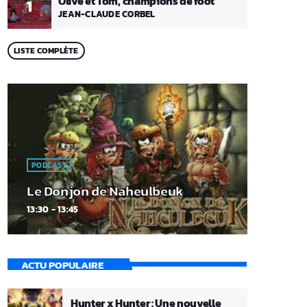
Olive et Tom, champions de foot
1
JEAN-CLAUDE CORBEL
LISTE COMPLÈTE
PODCAST
Le Donjon de Naheulbeuk
13:30 - 13:45
ACTU POPULAIRE
Hunter x Hunter : Une nouvelle