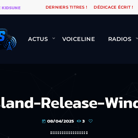
SUNE
WARÉTRO
ORANGE ROAD QUI PASSE, ÇA LE FA
DERNIERS TITRES !
DÉDICACE ÉCRIT !
ACTUS
VOICELINE
RADIOS
land-Release-Win
08/04/2025
3
today