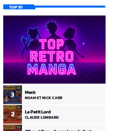
TOP 10
Mask
3
NOAM ET NICK CARR
Le Petit Lord
2
CLAUDE LOMBARD