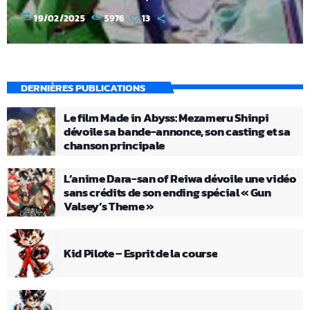
today
19/02/2025
5976
13
DERNIÈRES PUBLICATIONS
Le film Made in Abyss: Mezameru Shinpi
dévoile sa bande-annonce, son casting et sa
chanson principale
L’anime Dara-san of Reiwa dévoile une vidéo
sans crédits de son ending spécial « Gun
Valsey’s Theme »
Kid Pilote – Esprit de la course