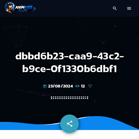
search
menu
dbbd6b23-caa9-43c2-
b9ce-0f1330b6dbf1
23/08/2024
12
today
share
email