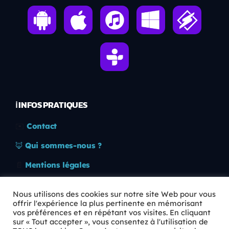
ℹ️ INFOS PRATIQUES
✉️
Contact
🦊
Qui sommes-nous ?
📄
Mentions légales
🔒
Confidentialité
Nous utilisons des cookies sur notre site Web pour vous
offrir l'expérience la plus pertinente en mémorisant
🛡️
RGPD
vos préférences et en répétant vos visites. En cliquant
sur « Tout accepter », vous consentez à l'utilisation de
Copyright © 2026 Animkids. Tous droits réservés.