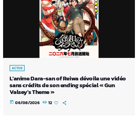
ACTUS
L’anime Dara-san of Reiwa dévoile une vidéo
sans crédits de son ending spécial « Gun
Valsey’s Theme »
today
06/08/2026
12