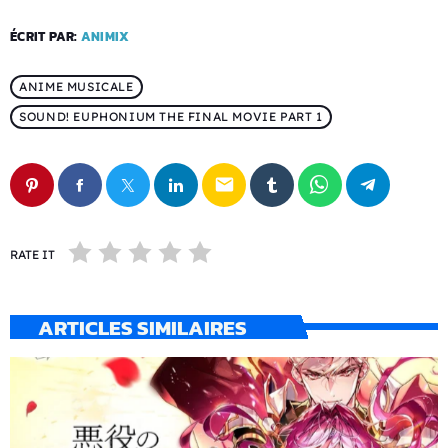
ÉCRIT PAR:
ANIMIX
ANIME MUSICALE
SOUND! EUPHONIUM THE FINAL MOVIE PART 1
email
RATE IT
ARTICLES SIMILAIRES