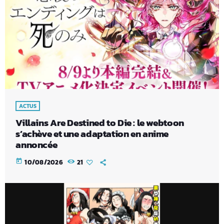
ACTUS
Villains Are Destined to Die : le webtoon
s’achève et une adaptation en anime
annoncée
today
10/08/2026
21