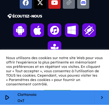
🎧 ÉCOUTEZ-NOUS
Nous utilisons des cookies sur notre site Web pour vous
offrir l'expérience la plus pertinente en mémorisant
vos préférences et en répétant vos visites. En cliquant
ℹ️ INFOS PRATIQUES
sur « Tout accepter », vous consentez à l'utilisation de
TOUS les cookies. Cependant, vous pouvez visiter les
« Paramètres des cookies » pour fournir un
✉️
Contact
consentement contrôlé.
🦊
Qui sommes-nous ?
Paramètres Cookie
Tout accepter
Clattanoia
play_arrow
keyboard_arrow_right
📄
Mentions légales
OxT
🔒
Confidentialité