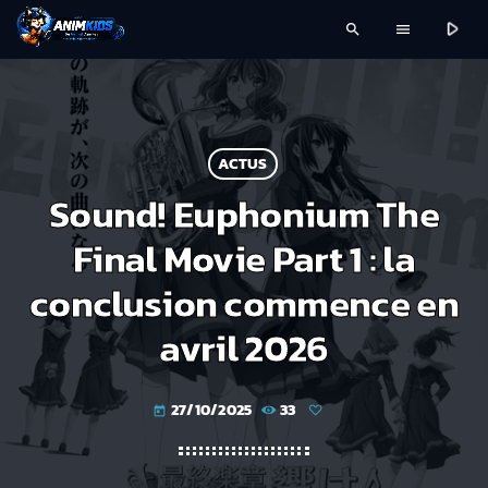
play_arrow
search
menu
ACTUS
Sound! Euphonium The
Final Movie Part 1 : la
conclusion commence en
avril 2026
27/10/2025
33
today