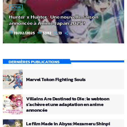
ACTUS
Hunter x Hunter : Une nouvelle saison
annoncée à Anime Japan 2025 ?
today
19/02/2025
5982
13
DERNIÈRES PUBLICATIONS
Marvel Tokon Fighting Souls
Villains Are Destined to Die : le webtoon
s’achève et une adaptation en anime
annoncée
Le film Made in Abyss: Mezameru Shinpi