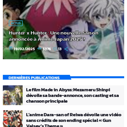
ACTUS
Hunter x Hunter : Une nouvelle saison
annoncée à Anime Japan 2025 ?
today
19/02/2025
5976
13
DERNIÈRES PUBLICATIONS
Le film Made in Abyss: Mezameru Shinpi
dévoile sa bande-annonce, son casting et sa
chanson principale
L’anime Dara-san of Reiwa dévoile une vidéo
sans crédits de son ending spécial « Gun
Valsey’s Theme »