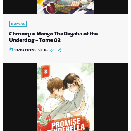
MANGAS
Chronique Manga The Regalia of the
Underdog – Tome 02
today
12/07/2026
16