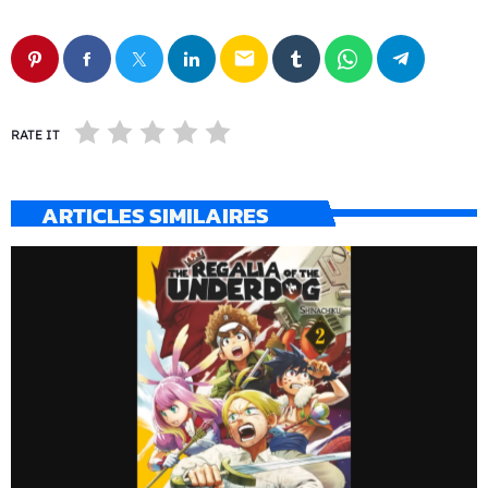
email
RATE IT
ARTICLES SIMILAIRES