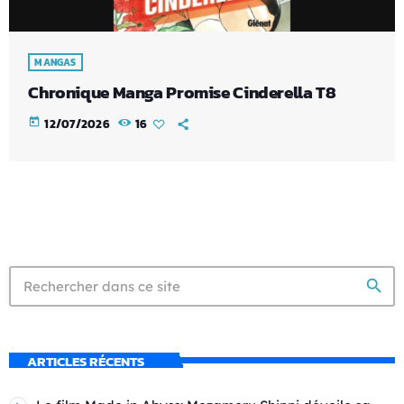
MANGAS
Chronique Manga Promise Cinderella T8
today
12/07/2026
16
search
ARTICLES RÉCENTS