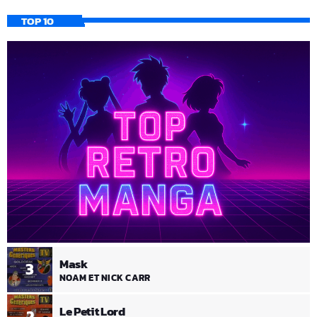
TOP 10
Mask
3
NOAM ET NICK CARR
Le Petit Lord
2