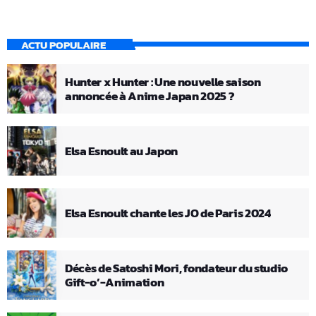
ACTU POPULAIRE
Hunter x Hunter : Une nouvelle saison
annoncée à Anime Japan 2025 ?
Elsa Esnoult au Japon
Elsa Esnoult chante les JO de Paris 2024
Décès de Satoshi Mori, fondateur du studio
Gift-o’-Animation