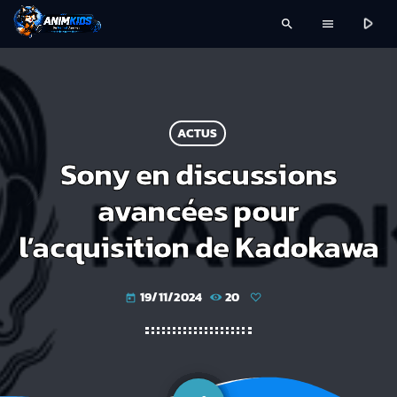
play_arrow
search
menu
ACTUS
Sony en discussions
avancées pour
l’acquisition de Kadokawa
19/11/2024
20
today