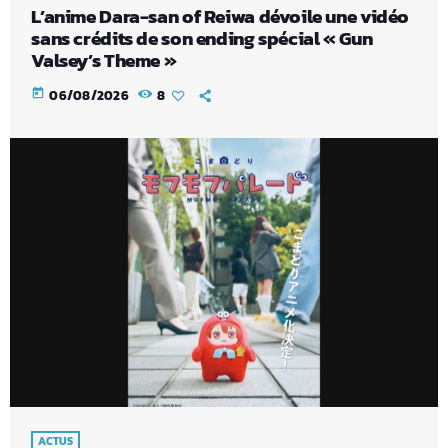
L’anime Dara-san of Reiwa dévoile une vidéo
sans crédits de son ending spécial « Gun
Valsey’s Theme »
today
06/08/2026
8
ACTUS