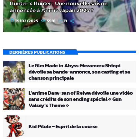
Hunter x Hunter : Une nouvelle saison
annoncée à Anime Japan 2025 ?
today
19/02/2025
5981
13
DERNIÈRES PUBLICATIONS
Le film Made in Abyss: Mezameru Shinpi
dévoile sa bande-annonce, son casting et sa
chanson principale
L’anime Dara-san of Reiwa dévoile une vidéo
sans crédits de son ending spécial « Gun
Valsey’s Theme »
Kid Pilote – Esprit de la course