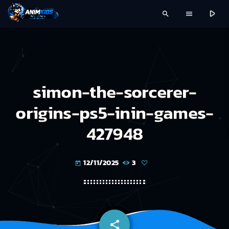
play_arrow
search
menu
simon-the-sorcerer-
origins-ps5-inin-games-
427948
12/11/2025
3
today
share
email