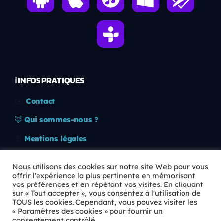
ℹ️ INFOS PRATIQUES
✉️
Contact
🦊
Qui sommes-nous ?
📄
Mentions légales
🔒
Confidentialité
Nous utilisons des cookies sur notre site Web pour vous
offrir l'expérience la plus pertinente en mémorisant
🛡️
RGPD
vos préférences et en répétant vos visites. En cliquant
sur « Tout accepter », vous consentez à l'utilisation de
Copyright © 2026 Animkids. Tous droits réservés.
TOUS les cookies. Cependant, vous pouvez visiter les
« Paramètres des cookies » pour fournir un
consentement contrôlé.