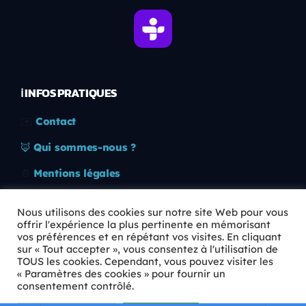
ℹ️ INFOS PRATIQUES
✉️
Contact
🦊
Qui sommes-nous ?
📄
Mentions légales
🔒
Confidentialité
Nous utilisons des cookies sur notre site Web pour vous
offrir l'expérience la plus pertinente en mémorisant
🛡️
RGPD
vos préférences et en répétant vos visites. En cliquant
sur « Tout accepter », vous consentez à l'utilisation de
Copyright © 2026 Animkids. Tous droits réservés.
TOUS les cookies. Cependant, vous pouvez visiter les
« Paramètres des cookies » pour fournir un
consentement contrôlé.