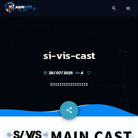
search
menu
si-vis-cast
28/07/2025
4
today
share
email