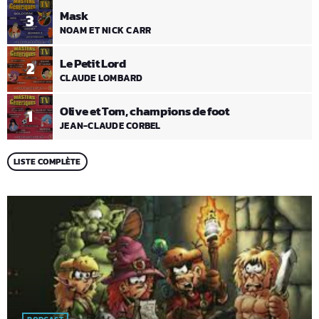
Mask
3
NOAM ET NICK CARR
Le Petit Lord
2
CLAUDE LOMBARD
Olive et Tom, champions de foot
1
JEAN-CLAUDE CORBEL
LISTE COMPLÈTE