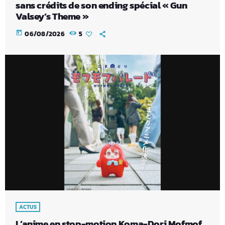
sans crédits de son ending spécial « Gun
Valsey’s Theme »
today
06/08/2026
5
ACTUS
L’anime en stop-motion Koma-Dori Mofmof