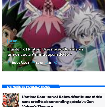
ACTUS
Hunter x Hunter : Une nouvelle saison
annoncée à Anime Japan 2025 ?
today
19/02/2025
5973
13
DERNIÈRES PUBLICATIONS
L’anime Dara-san of Reiwa dévoile une vidéo
sans crédits de son ending spécial « Gun
Valsey’s Theme »