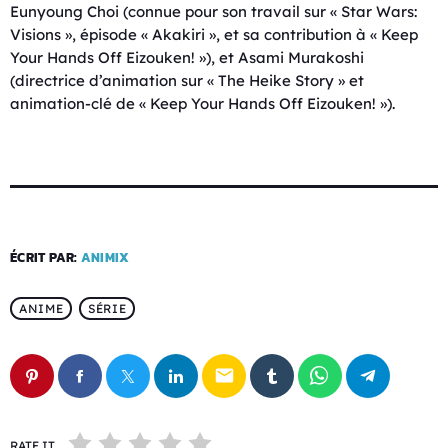
Eunyoung Choi (connue pour son travail sur « Star Wars:
Visions », épisode « Akakiri », et sa contribution à « Keep
Your Hands Off Eizouken! »), et Asami Murakoshi
(directrice d’animation sur « The Heike Story » et
animation-clé de « Keep Your Hands Off Eizouken! »).
ÉCRIT PAR:
ANIMIX
ANIME
SÉRIE
email
RATE IT