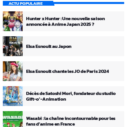
ACTU POPULAIRE
Hunter x Hunter : Une nouvelle saison
annoncée à Anime Japan 2025 ?
Elsa Esnoult au Japon
Elsa Esnoult chante les JO de Paris 2024
Décès de Satoshi Mori, fondateur du studio
Gift-o’-Animation
Wasabi : la chaîne incontournable pour les
fans d’anime en France