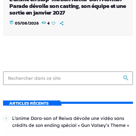
Parade dévoile son casting, son équipe et une
sortie en janvier 2027
today
05/08/2026
4
search
ARTICLES RÉCENTS
L’anime Dara-san of Reiwa dévoile une vidéo sans
crédits de son ending spécial « Gun Valsey’s Theme »