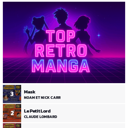
Mask
3
NOAM ET NICK CARR
Le Petit Lord
2
CLAUDE LOMBARD