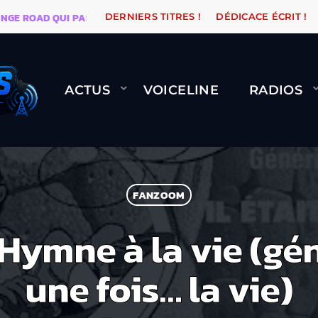
D QUI PASSE, ÇA LE FAIT !
NAMI
BERNARD M
DERNIERS TITRES !
DÉDICACE ÉCRIT !
ACTUS
VOICELINE
RADIOS
FANZOOM
Hymne à la vie (géné
une fois… la vie)