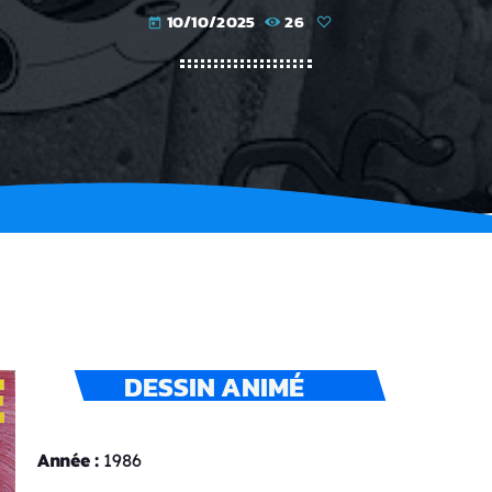
10/10/2025
26
today
DESSIN ANIMÉ
Année :
1986