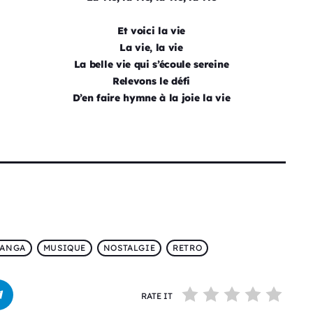
Et voici la vie
La vie, la vie
La belle vie qui s’écoule sereine
Relevons le défi
D’en faire hymne à la joie la vie
ANGA
MUSIQUE
NOSTALGIE
RETRO
RATE IT