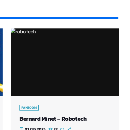
FANZOOM
Bernard Minet – Robotech
02/12/2025
22
today