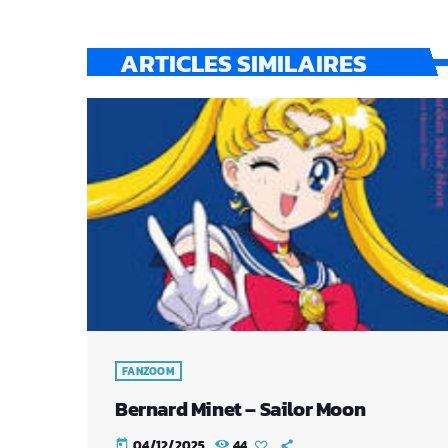
ARTICLES SIMILAIRES
FANZOOM
Bernard Minet – Sailor Moon
04/12/2025
44
today