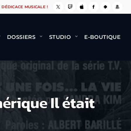
INET - FLY (GÉNÉRIQUE)
COOL CE SITE ! ????
J-F
DÉDICACE MUSICALE !
DOSSIERS
STUDIO
E-BOUTIQUE
rique Il était