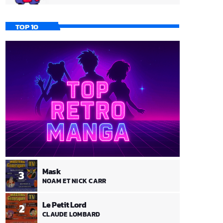
TOP 10
Mask
3
NOAM ET NICK CARR
Le Petit Lord
2
CLAUDE LOMBARD