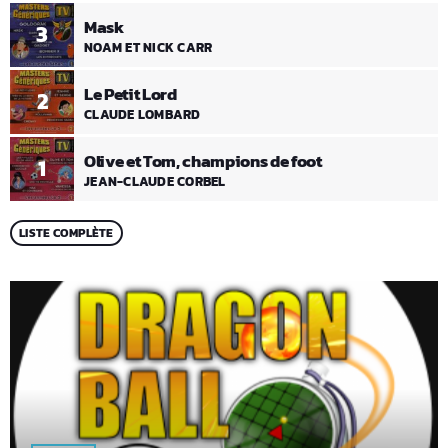
Mask
3
NOAM ET NICK CARR
Le Petit Lord
2
CLAUDE LOMBARD
Olive et Tom, champions de foot
1
JEAN-CLAUDE CORBEL
LISTE COMPLÈTE