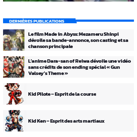
DERNIÈRES PUBLICATIONS
Le film Made in Abyss: Mezameru Shinpi
dévoile sa bande-annonce, son casting et sa
chanson principale
L’anime Dara-san of Reiwa dévoile une vidéo
sans crédits de son ending spécial « Gun
Valsey’s Theme »
Kid Pilote – Esprit de la course
Kid Ken – Esprit des arts martiaux