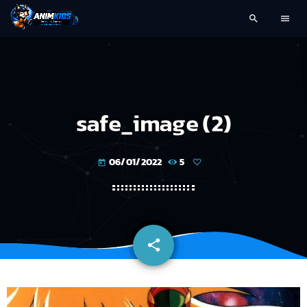
search
menu
safe_image (2)
06/01/2022
5
today
share
email