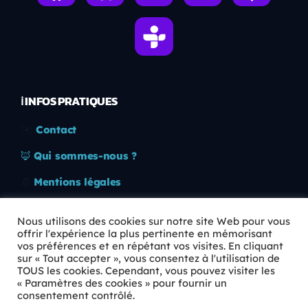
ℹ️ INFOS PRATIQUES
✉️
Contact
🦊
Qui sommes-nous ?
📄
Mentions légales
🔒
Confidentialité
Nous utilisons des cookies sur notre site Web pour vous
offrir l'expérience la plus pertinente en mémorisant
🛡️
RGPD
vos préférences et en répétant vos visites. En cliquant
sur « Tout accepter », vous consentez à l'utilisation de
Copyright © 2026 Animkids. Tous droits réservés.
TOUS les cookies. Cependant, vous pouvez visiter les
« Paramètres des cookies » pour fournir un
consentement contrôlé.