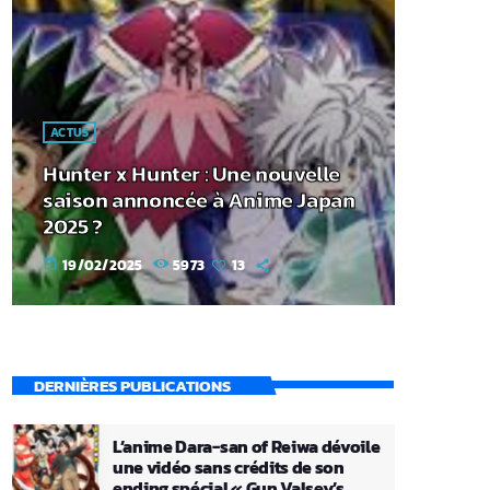
ACTUS
Hunter x Hunter : Une nouvelle
saison annoncée à Anime Japan
2025 ?
19/02/2025
5973
13
today
DERNIÈRES PUBLICATIONS
L’anime Dara-san of Reiwa dévoile
une vidéo sans crédits de son
ending spécial « Gun Valsey’s