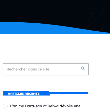
search
ARTICLES RÉCENTS
L’anime Dara-san of Reiwa dévoile une