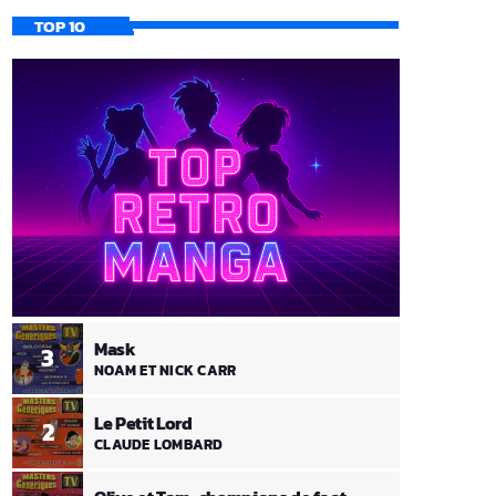
TOP 10
Mask
3
NOAM ET NICK CARR
Le Petit Lord
2
CLAUDE LOMBARD