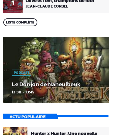
Olive et Tom, champions de foot
1
JEAN-CLAUDE CORBEL
LISTE COMPLÈTE
PODCAST
Le Donjon de Naheulbeuk
13:30 - 13:45
ACTU POPULAIRE
Hunter x Hunter : Une nouvelle