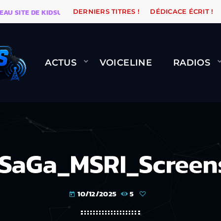
ITE DE KIDSUNE
WARÉTRO
ORANGE ROAD QUI PASS
DERNIERS TITRES !
DÉDICACE ÉCRIT !
ACTUS
VOICELINE
RADIOS
SaGa_MSRI_Screen
10/12/2025
5
today