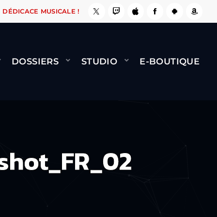
E, ÇA LE FAIT !
NAMI
BERNARD MINET - FLY
DÉDICACE MUSICALE !
DOSSIERS
STUDIO
E-BOUTIQUE
shot_FR_02