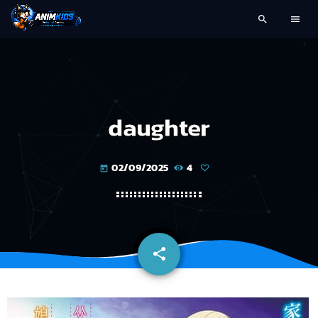
search
menu
daughter
02/09/2025
4
today
share
email