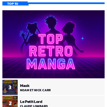
TOP 10
Mask
3
NOAM ET NICK CARR
Le Petit Lord
2
CLAUDE LOMBARD