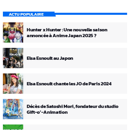
ACTU POPULAIRE
Hunter x Hunter : Une nouvelle saison
annoncée à Anime Japan 2025 ?
Elsa Esnoult au Japon
Elsa Esnoult chante les JO de Paris 2024
Décès de Satoshi Mori, fondateur du studio
Gift-o’-Animation