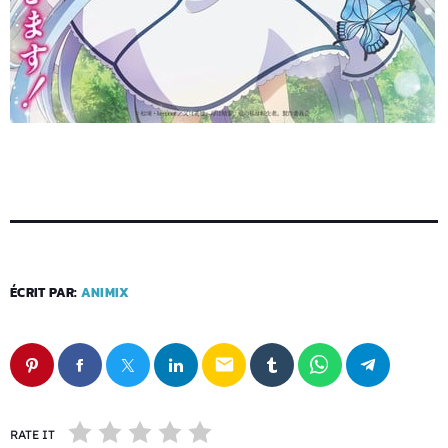
ÉCRIT PAR:
ANIMIX
email
RATE IT