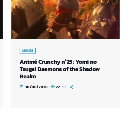
ANIMES
Animé Crunchy n°25 : Yomi no
Tsugai Daemons of the Shadow
Realm
30/06/2026
22
today