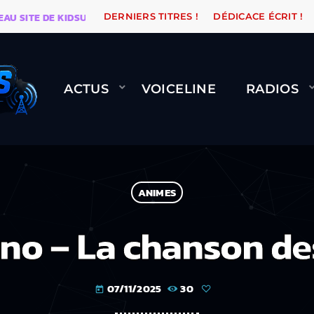
ITE DE KIDSUNE
WARÉTRO
ORANGE ROAD QUI PASS
DERNIERS TITRES !
DÉDICACE ÉCRIT !
ACTUS
VOICELINE
RADIOS
ANIMES
no – La chanson d
07/11/2025
30
today