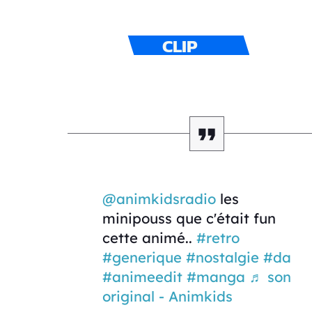
CLIP
@animkidsradio
les
minipouss que c'était fun
cette animé..
#retro
#generique
#nostalgie
#da
#animeedit
#manga
♬ son
original - Animkids