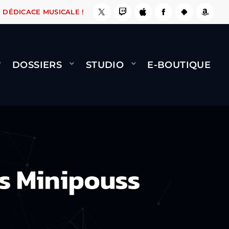
E, ÇA LE FAIT !
NAMI
BERNARD MINET - FLY
DÉDICACE MUSICALE !
DOSSIERS
STUDIO
E-BOUTIQUE
es Minipouss